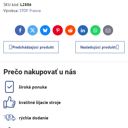
SKU kód:
L2886
Výrobca:
STOF France
Facebook
Twitter
Bluesky
Pinterest
Reddit
LinkedIn
WhatsApp
E-
mail
Predchádzajúci produkt
Nasledujúci produkt
Prečo nakupovať u nás
široká ponuka
kvalitné šijacie stroje
rýchle dodanie