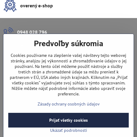
overený e-shop
0948 028 796
Predvoľby súkromia
info​@lazuli​.sk
Cookies používame na zlepšenie vašej návštevy tejto webovej
Lazuli s​.r​.o​.
stránky, analýzu jej výkonnosti a zhromažďovanie údajov o jej
používaní. Na tento účel môžeme použiť nástroje a služby
tretích strán a zhromaždené údaje sa môžu preniesť k
Predajňa
partnerom v EÚ, USA alebo iných krajinách. Kliknutím na „Prijať
všetky cookies“ vyjadrujete svoj súhlas s týmto spracovaním.
Nové Zámky, Pri gymnáziu 6
Nižšie môžete nájsť podrobné informácie alebo upraviť svoje
preferencie.
(slepá ulica), v tesnej blízkosti centra mesta, parkovanie v ulici
Zásady ochrany osobných údajov
Prijať všetky cookies
©
2026
Copyright
Predvoľby súkromia
Zásady ochrany osobných údajov
Ukázať podrobnosti
Vytvorené pomocou:
BiznisWeb.sk