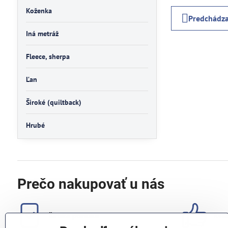
Koženka
Predchádza
Iná metráž
Fleece, sherpa
Ľan
Široké (quiltback)
Hrubé
Prečo nakupovať u nás
široká ponuka
kval