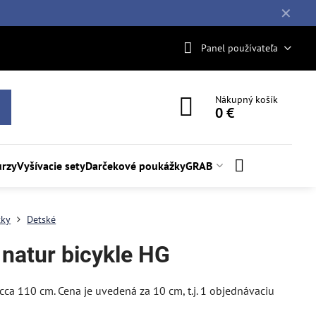
✕
Panel používateľa
Nákupný košík
0 €
rzy
Vyšívacie sety
Darčekové poukážky
GRAB
tky
Detské
 natur bicykle HG
y cca 110 cm. Cena je uvedená za 10 cm, t.j. 1 objednávaciu