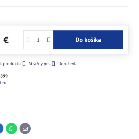
3 €
Do košíka
 k produktu
Strážny pes
Doručenia
2899
tex
inkedIn
WhatsApp
E-
mail