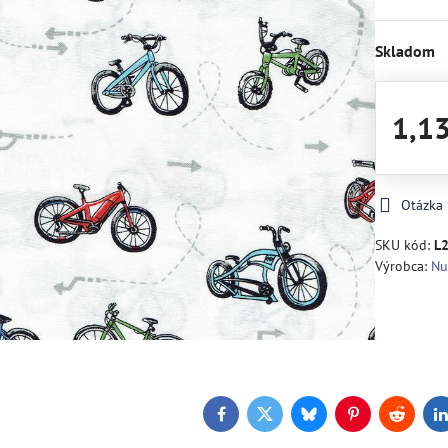
Skladom
1,1
Otázka
SKU kód:
L
Výrobca:
Nu
Facebook
Twitter
Bluesky
Pinterest
Reddit
L