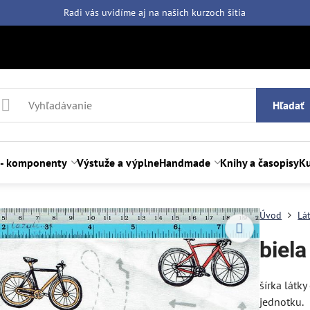
Radi vás uvidíme aj na našich
kurzoch šitia
Hľadať
 - komponenty
Výstuže a výplne
Handmade
Knihy a časopisy
Ku
Úvod
Lá
biela
šírka látk
jednotku.