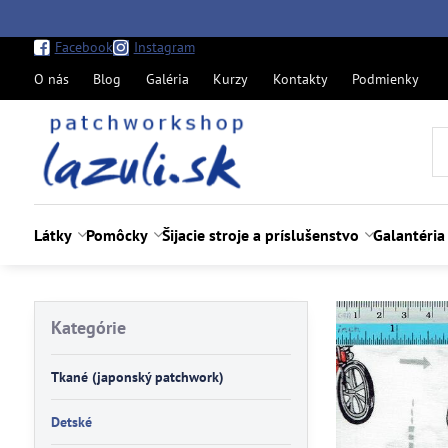
Facebook
Instagram
O nás
Blog
Galéria
Kurzy
Kontakty
Podmienky
Látky
Pomôcky
Šijacie stroje a príslušenstvo
Galantéria
Kategórie
Tkané (japonský patchwork)
Detské