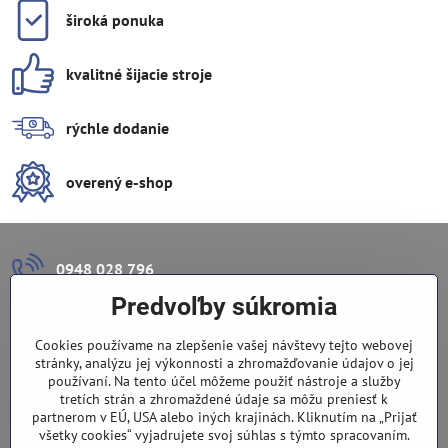
široká ponuka
kvalitné šijacie stroje
rýchle dodanie
overený e-shop
0948 028 796
Predvoľby súkromia
info​@lazuli​.sk
Cookies používame na zlepšenie vašej návštevy tejto webovej
Lazuli s​.r​.o​.
stránky, analýzu jej výkonnosti a zhromažďovanie údajov o jej
používaní. Na tento účel môžeme použiť nástroje a služby
tretích strán a zhromaždené údaje sa môžu preniesť k
Predajňa
partnerom v EÚ, USA alebo iných krajinách. Kliknutím na „Prijať
všetky cookies“ vyjadrujete svoj súhlas s týmto spracovaním.