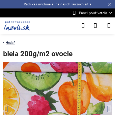
✕
Radi vás uvidíme aj na našich
kurzoch šitia
Panel používateľa
Hrubé
biela 200g/m2 ovocie