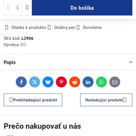
Do košíka
Otázka k produktu
Strážny pes
Doručenia
SKU kód:
L2906
Výrobca:
EÚ
Popis
Facebook
Twitter
Bluesky
Pinterest
Reddit
LinkedIn
WhatsApp
E-
mail
Predchádzajúci produkt
Nasledujúci produkt
Prečo nakupovať u nás