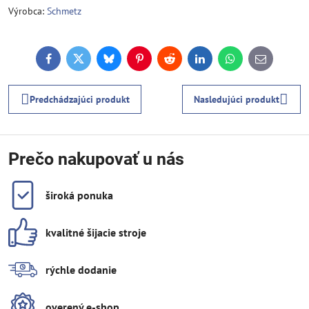
Výrobca:
Schmetz
Facebook
Twitter
Bluesky
Pinterest
Reddit
LinkedIn
WhatsApp
E-
mail
Predchádzajúci produkt
Nasledujúci produkt
Prečo nakupovať u nás
široká ponuka
kvalitné šijacie stroje
rýchle dodanie
overený e-shop