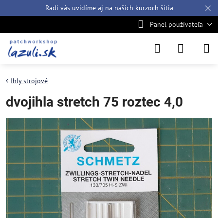
✕
Radi vás uvidíme aj na našich
kurzoch šitia
Panel používateľa
Ihly strojové
dvojihla stretch 75 roztec 4,0