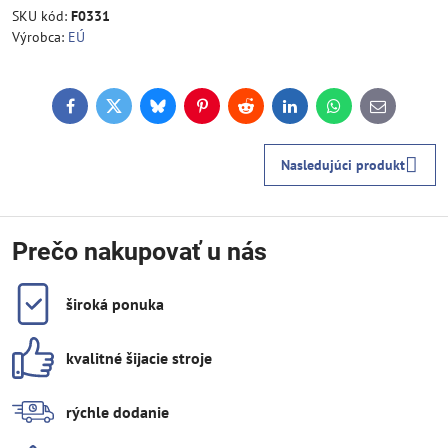
SKU kód:
F0331
Výrobca:
EÚ
Facebook
Twitter
Bluesky
Pinterest
Reddit
LinkedIn
WhatsApp
E-
mail
Nasledujúci produkt
Prečo nakupovať u nás
široká ponuka
kvalitné šijacie stroje
rýchle dodanie