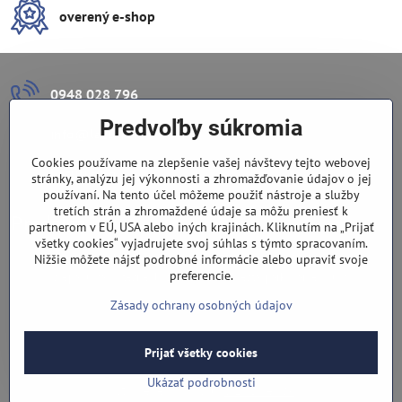
overený e-shop
0948 028 796
Predvoľby súkromia
info​@lazuli​.sk
Cookies používame na zlepšenie vašej návštevy tejto webovej
Lazuli s​.r​.o​.
stránky, analýzu jej výkonnosti a zhromažďovanie údajov o jej
používaní. Na tento účel môžeme použiť nástroje a služby
tretích strán a zhromaždené údaje sa môžu preniesť k
Predajňa
partnerom v EÚ, USA alebo iných krajinách. Kliknutím na „Prijať
všetky cookies“ vyjadrujete svoj súhlas s týmto spracovaním.
Nové Zámky, Pri gymnáziu 6
Nižšie môžete nájsť podrobné informácie alebo upraviť svoje
preferencie.
(slepá ulica), v tesnej blízkosti centra mesta, parkovanie v ulici
Zásady ochrany osobných údajov
Prijať všetky cookies
©
2026
Copyright
Predvoľby súkromia
Zásady ochrany osobných údajov
Ukázať podrobnosti
Vytvorené pomocou:
BiznisWeb.sk