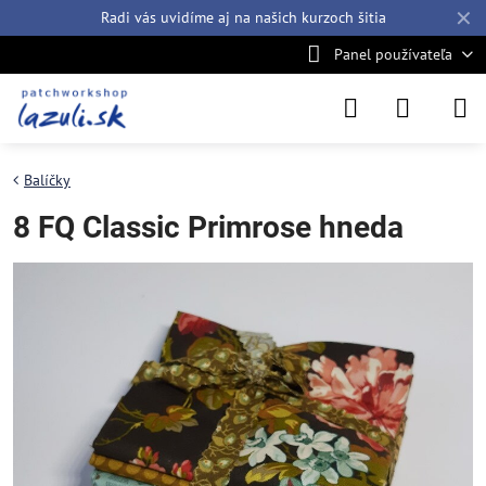
✕
Radi vás uvidíme aj na našich
kurzoch šitia
Panel používateľa
Balíčky
8 FQ Classic Primrose hneda