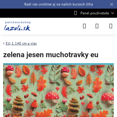
✕
Radi vás uvidíme aj na našich
kurzoch šitia
Panel používateľa
EU, š. 140 cm a viac
zelena jesen muchotravky eu