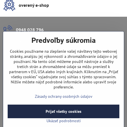
overený e-shop
0948 028 796
Predvoľby súkromia
info​@lazuli​.sk
Cookies používame na zlepšenie vašej návštevy tejto webovej
Lazuli s​.r​.o​.
stránky, analýzu jej výkonnosti a zhromažďovanie údajov o jej
používaní. Na tento účel môžeme použiť nástroje a služby
tretích strán a zhromaždené údaje sa môžu preniesť k
Predajňa
partnerom v EÚ, USA alebo iných krajinách. Kliknutím na „Prijať
všetky cookies“ vyjadrujete svoj súhlas s týmto spracovaním.
Nové Zámky, Pri gymnáziu 6
Nižšie môžete nájsť podrobné informácie alebo upraviť svoje
preferencie.
(slepá ulica), v tesnej blízkosti centra mesta, parkovanie v ulici
Zásady ochrany osobných údajov
Prijať všetky cookies
©
2026
Copyright
Predvoľby súkromia
Zásady ochrany osobných údajov
Ukázať podrobnosti
Vytvorené pomocou:
BiznisWeb.sk