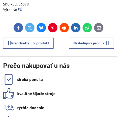
SKU kód:
L3099
Výrobca:
EÚ
Facebook
Twitter
Bluesky
Pinterest
Reddit
LinkedIn
WhatsApp
E-
mail
Predchádzajúci produkt
Nasledujúci produkt
Prečo nakupovať u nás
široká ponuka
kvalitné šijacie stroje
rýchle dodanie