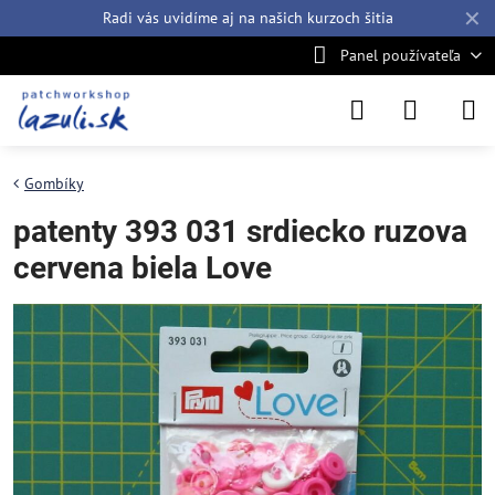
✕
Radi vás uvidíme aj na našich
kurzoch šitia
Panel používateľa
Gombíky
patenty 393 031 srdiecko ruzova
cervena biela Love