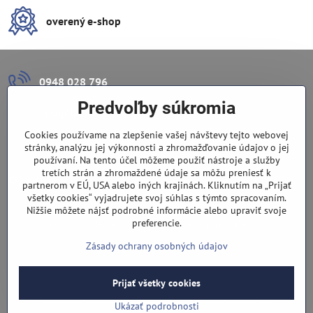
overený e-shop
0948 028 796
Predvoľby súkromia
info​@lazuli​.sk
Cookies používame na zlepšenie vašej návštevy tejto webovej
Lazuli s​.r​.o​.
stránky, analýzu jej výkonnosti a zhromažďovanie údajov o jej
používaní. Na tento účel môžeme použiť nástroje a služby
tretích strán a zhromaždené údaje sa môžu preniesť k
Predajňa
partnerom v EÚ, USA alebo iných krajinách. Kliknutím na „Prijať
všetky cookies“ vyjadrujete svoj súhlas s týmto spracovaním.
Nové Zámky, Pri gymnáziu 6
Nižšie môžete nájsť podrobné informácie alebo upraviť svoje
preferencie.
(slepá ulica), v tesnej blízkosti centra mesta, parkovanie v ulici
Zásady ochrany osobných údajov
Prijať všetky cookies
©
2026
Copyright
Predvoľby súkromia
Zásady ochrany osobných údajov
Ukázať podrobnosti
Vytvorené pomocou:
BiznisWeb.sk