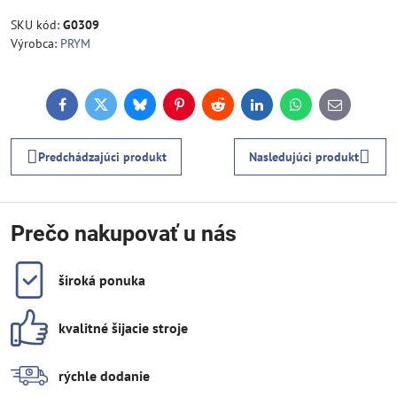
SKU kód:
G0309
Výrobca:
PRYM
Facebook
Twitter
Bluesky
Pinterest
Reddit
LinkedIn
WhatsApp
E-
mail
Predchádzajúci produkt
Nasledujúci produkt
Prečo nakupovať u nás
široká ponuka
kvalitné šijacie stroje
rýchle dodanie