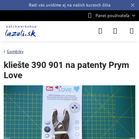
✕
Radi vás uvidíme aj na našich
kurzoch šitia
Panel používateľa
Gombíky
kliešte 390 901 na patenty Prym
Love