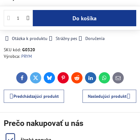
Do košíka
Otázka k produktu
Strážny pes
Doručenia
SKU kód:
G0320
Výrobca:
PRYM
Facebook
Twitter
Bluesky
Pinterest
Reddit
LinkedIn
WhatsApp
E-
mail
Predchádzajúci produkt
Nasledujúci produkt
Prečo nakupovať u nás
široká ponuka