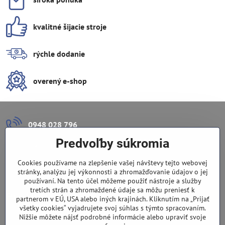
kvalitné šijacie stroje
rýchle dodanie
overený e-shop
0948 028 796
Predvoľby súkromia
info​@lazuli​.sk
Cookies používame na zlepšenie vašej návštevy tejto webovej
Lazuli s​.r​.o​.
stránky, analýzu jej výkonnosti a zhromažďovanie údajov o jej
používaní. Na tento účel môžeme použiť nástroje a služby
tretích strán a zhromaždené údaje sa môžu preniesť k
Predajňa
partnerom v EÚ, USA alebo iných krajinách. Kliknutím na „Prijať
všetky cookies“ vyjadrujete svoj súhlas s týmto spracovaním.
Nové Zámky, Pri gymnáziu 6
Nižšie môžete nájsť podrobné informácie alebo upraviť svoje